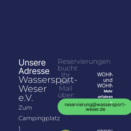
Unsere
Reservierungen
bucht
Adresse
Ihr
WOHNMOBIL
Wassersport-
und
per
WOHNWAGEN
Weser
Mail
Mehr
über:
e.V.
erfahren
»
reservierung@wassersport-
Zum
weser.de
Campingplatz
1