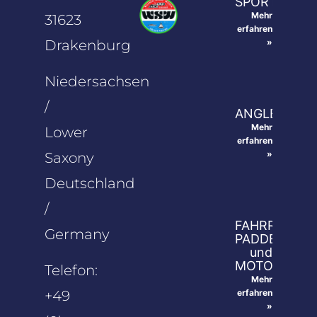
SPORTBOOT
Mehr
31623
erfahren
Drakenburg
»
Niedersachsen
/
ANGLER
Mehr
Lower
erfahren
»
Saxony
Deutschland
/
FAHRRAD-,
Germany
PADDEL-
und
MOTORRADT
Telefon:
Mehr
+49
erfahren
»